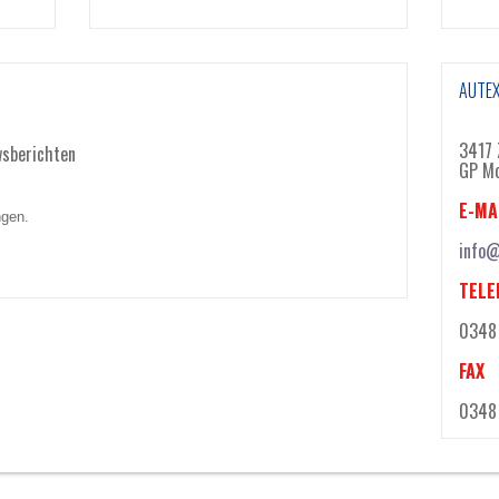
AUTEX
3417 
wsberichten
GP Mo
E-MA
ngen.
info@
TELE
0348 
FAX
0348