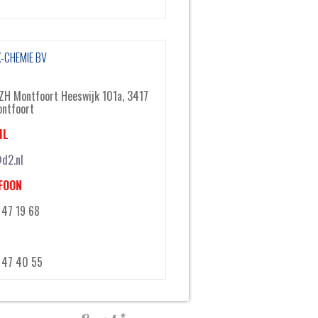
-CHEMIE BV
ZH Montfoort Heeswijk 101a, 3417
ntfoort
IL
d2.nl
FOON
47 19 68
 47 40 55