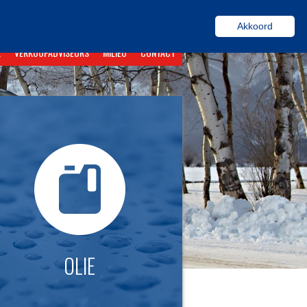
Akkoord
R
VERKOOPADVISEURS
MILIEU
CONTACT
OLIE