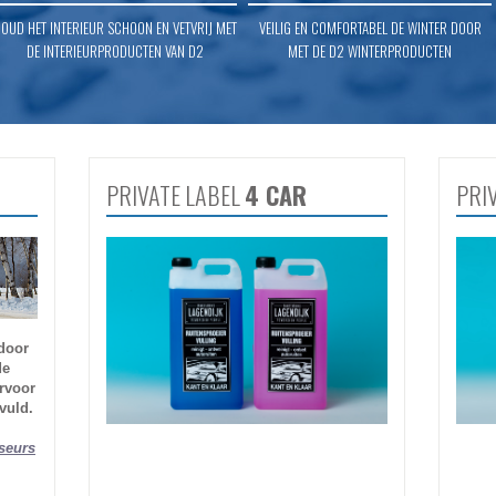
OUD HET INTERIEUR SCHOON EN VETVRIJ MET
VEILIG EN COMFORTABEL DE WINTER DOOR
DE INTERIEURPRODUCTEN VAN D2
MET DE D2 WINTERPRODUCTEN
PRIVATE LABEL
4 CAR
PRI
door
de
rvoor
vuld.
seurs