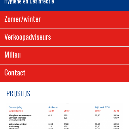
Hygiëne en Desinfectie
Zomer/winter
Verkoopadviseurs
Milieu
Contact
PRIJSLIJST